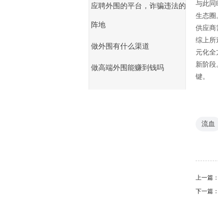
与此同
应聘外围的平台，诈骗违法的
生态圈
阵地
供应商
综上所
做外围有什么渠道
元化全
新阶段
做高端外围能赚到钱吗
键。
流血
上一篇
下一篇