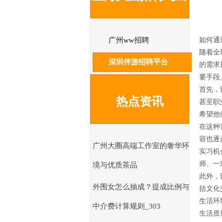
女孩
广州ww招聘
如何通
随着全
深圳伴游招聘平台
的需求
要手段
首先，
热点资讯
甚至职
希望他
在这种
容也逐
广州大圈高端工作室的奢华环
实习机
师、一
境与优质茶品
此外，
外围女怎么抽成？提成比例与
括文化
生活环
中介费计算规则_303
生活质